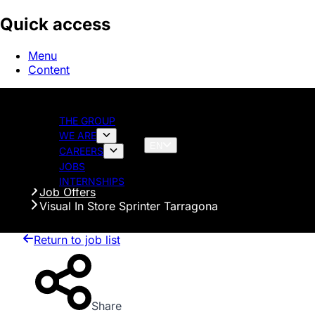
Quick access
Menu
Content
THE GROUP
WE ARE
EN
CAREERS
JOBS
Homepage
INTERNSHIPS
Job Offers
Visual In Store Sprinter Tarragona
Return to job list
Share