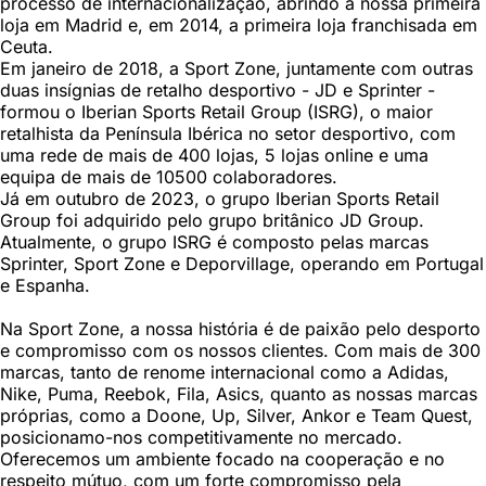
processo de internacionalização, abrindo a nossa primeira
loja em Madrid e, em 2014, a primeira loja franchisada em
Ceuta.
Em janeiro de 2018, a Sport Zone, juntamente com outras
duas insígnias de retalho desportivo - JD e Sprinter -
formou o Iberian Sports Retail Group (ISRG), o maior
retalhista da Península Ibérica no setor desportivo, com
uma rede de mais de 400 lojas, 5 lojas online e uma
equipa de mais de 10500 colaboradores.
Já em outubro de 2023, o grupo Iberian Sports Retail
Group foi adquirido pelo grupo britânico JD Group.
Atualmente, o grupo ISRG é composto pelas marcas
Sprinter, Sport Zone e Deporvillage, operando em Portugal
e Espanha.
Na Sport Zone, a nossa história é de paixão pelo desporto
e compromisso com os nossos clientes. Com mais de 300
marcas, tanto de renome internacional como a Adidas,
Nike, Puma, Reebok, Fila, Asics, quanto as nossas marcas
próprias, como a Doone, Up, Silver, Ankor e Team Quest,
posicionamo-nos competitivamente no mercado.
Oferecemos um ambiente focado na cooperação e no
respeito mútuo, com um forte compromisso pela