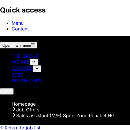
Quick access
Menu
Content
Open main menu
THE GROUP
WE ARE
CAREERS
JOBS
INTERNSHIPS
EN
Homepage
Job Offers
Sales assistant (M/F) Sport Zone Penafiel HG
Return to job list