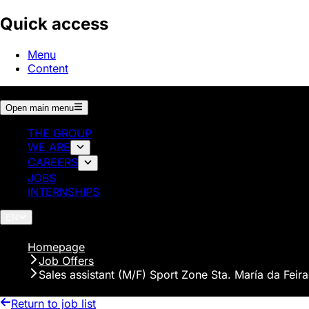
Quick access
Menu
Content
Open main menu
THE GROUP
WE ARE
CAREERS
JOBS
INTERNSHIPS
EN
Homepage
Job Offers
Sales assistant (M/F) Sport Zone Sta. María da Feira
Return to job list