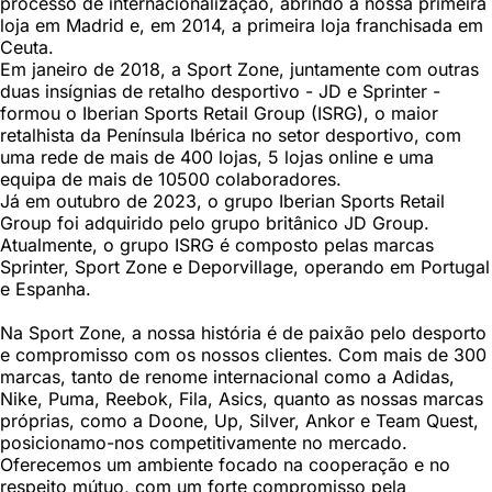
processo de internacionalização, abrindo a nossa primeira
loja em Madrid e, em 2014, a primeira loja franchisada em
Ceuta.
Em janeiro de 2018, a Sport Zone, juntamente com outras
duas insígnias de retalho desportivo - JD e Sprinter -
formou o Iberian Sports Retail Group (ISRG), o maior
retalhista da Península Ibérica no setor desportivo, com
uma rede de mais de 400 lojas, 5 lojas online e uma
equipa de mais de 10500 colaboradores.
Já em outubro de 2023, o grupo Iberian Sports Retail
Group foi adquirido pelo grupo britânico JD Group.
Atualmente, o grupo ISRG é composto pelas marcas
Sprinter, Sport Zone e Deporvillage, operando em Portugal
e Espanha.
Na Sport Zone, a nossa história é de paixão pelo desporto
e compromisso com os nossos clientes. Com mais de 300
marcas, tanto de renome internacional como a Adidas,
Nike, Puma, Reebok, Fila, Asics, quanto as nossas marcas
próprias, como a Doone, Up, Silver, Ankor e Team Quest,
posicionamo-nos competitivamente no mercado.
Oferecemos um ambiente focado na cooperação e no
respeito mútuo, com um forte compromisso pela